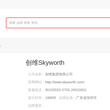
h
创维Skyworth
公司名称：
创维集团有限公司
官网网站：
http://www.skyworth.com/
客服电话：
95105555 0755-26010001
创立时间：
1988年
品牌起源：
广东省深圳市
品牌愿景：