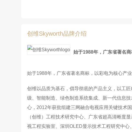
创维Skyworth品牌介绍
始于1988年，广东省著
始于1988年，广东省著名商标，以彩电为核心产
创维以品质为基石，倡导彻底的产品主义，以工匠
级、智能制造、绿色制造系统集成、新一代信息技术
心，2012年获批组建三网融合电视应用关键技术
（创维）工程技术研究中心、广东省超高清晰度显
视工程实验室、深圳OLED显示技术工程研究中