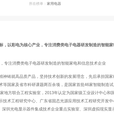
所在榜单：
家用电器
名商标，以彩电为核心产业，专注消费类电子电器研发制造的智能
业，专注消费类电子电器研发制造的智能家电和信息技术企业
精神铸就高品质产品，坚持技术创新的发展理念，先后承担国家
等国家及省市科研课题两百余项，是国家首批46家智能制造试点
国家地方联合工程实验室，2013年认定为国家级工业设计中心
示技术工程研究中心、广东省固态光源应用技术工程研究开发中
心、深圳光电显示器件集成技术企业重点实验室、深圳虚拟现实显