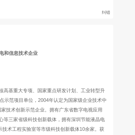
纠错
家电和信息技术企业
核高基重大专项、国家重点研发计划、工业转型升
示范项目单位，2004年认定为国家级企业技术中
和国家技术创新示范企业。拥有广东省数字电视应用
心等三家省级科技创新载体，拥有深圳节能液晶电
示技术工程实验室等市级科技创新载体10余家。获