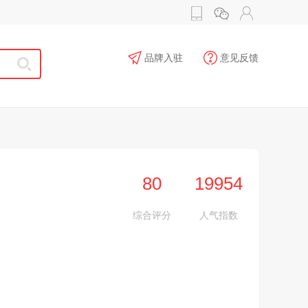
品牌入驻
意见反馈
80
19954
综合评分
人气指数