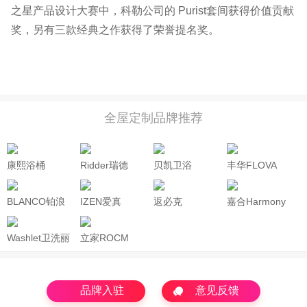
之星产品设计大赛中，科勒公司的 Purist套间获得价值贡献
奖，另有三款经典之作获得了荣誉提名奖。
全屋定制品牌推荐
康熙浴桶
Ridder瑞德
贝凯卫浴
丰华FLOVA
BAYKA
BLANCO铂浪
IZEN爱真
返必克
嘉合Harmony
Neverback
高
Washlet卫洗丽
立家ROCM
品牌入驻
意见反馈