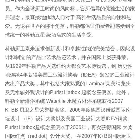
员。作为全球厨卫时尚的风向标，它所倡导的优雅生活的家
居理念，最直接地触动人们对于 高雅生活品质的向往和热
爱。无论在世界的哪个角落，科勒都保证消费者能感受到全
球统一的科勒五星 级酒店式的生活享受。
科勒厨卫素来追求创新设计和卓越性能的完美结合，因此设
计和制造 的产品比艺术品还艺术，并在国际上屡获殊荣。
从1929年科勒产品入选纽约大都会艺术博物馆，到 历史性
地连续4年获得美国工业设计协会（IDEA）颁发的工业设计
杰出产品大奖，其中包括大家熟悉的 Laminar 莱美纳龙头
及无水箱外观设计的Purist Hatbox 超概念座便器。此外，
科勒全新淋浴系统 Watertile 水魔方淋浴系统获得2007
K+BB 厨卫之星荣誉提名奖、2006年度德国汉诺威国际论
坛设计 （iF）设计大奖以及美国工业设计大赛IDEA铜奖。
Purist Hatbox超概念座便器于2006年，再次获得国际 大奖
国际红点（red dot）设计大奖。 在2007年K+BB国际厨卫