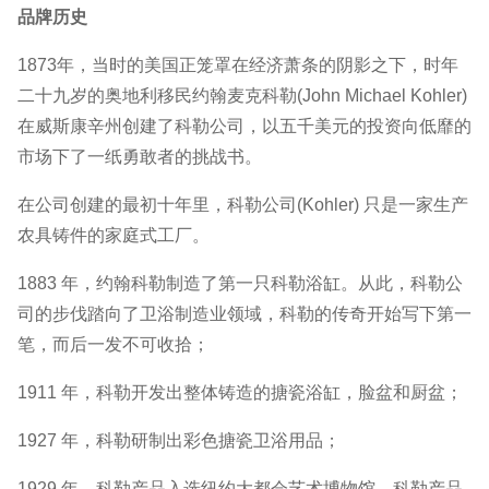
品牌历史
1873年，当时的美国正笼罩在经济萧条的阴影之下，时年
二十九岁的奥地利移民约翰麦克科勒(John Michael Kohler)
在威斯康辛州创建了科勒公司，以五千美元的投资向低靡的
市场下了一纸勇敢者的挑战书。
在公司创建的最初十年里，科勒公司(Kohler) 只是一家生产
农具铸件的家庭式工厂。
1883 年，约翰科勒制造了第一只科勒浴缸。从此，科勒公
司的步伐踏向了卫浴制造业领域，科勒的传奇开始写下第一
笔，而后一发不可收拾；
1911 年，科勒开发出整体铸造的搪瓷浴缸，脸盆和厨盆；
1927 年，科勒研制出彩色搪瓷卫浴用品；
1929 年，科勒产品入选纽约大都会艺术博物馆，科勒产品