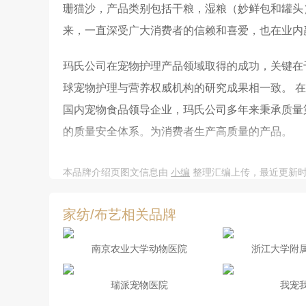
珊猫沙，产品类别包括干粮，湿粮（妙鲜包和罐头
来，一直深受广大消费者的信赖和喜爱，也在业内
玛氏公司在宠物护理产品领域取得的成功，关键在于
球宠物护理与营养权威机构的研究成果相一致。 
国内宠物食品领导企业，玛氏公司多年来秉承质量
的质量安全体系。为消费者生产高质量的产品。
除生产高质量的产品外，玛氏公司多年来致力于坚
本品牌介绍页图文信息由
小编
整理汇编上传，最近更新时间：20
来越多的宠物主人更好地享受与宠物相伴的乐趣。
贡献。
家纺/布艺相关品牌
南京农业大学动物医院
浙江大学附
瑞派宠物医院
我宠