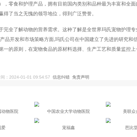
），零食和护理产品，拥有目前国内类别和品种最为丰富和全面
赢得了当之无愧的领导地位，得到广泛赞誉。
完全了解动物的营养需求。这种了解是全世界玛氏宠物护理专业技能
在产品开发和市场策略方面,玛氏公司在中国建立了先进的研究和
第一的原则，在宠物食品的原材料选择、生产工艺和质量监控上
持不懈地倡导做负责任的宠物主人的理念，让国内更多的宠物主
24-01-01 09:54:57
信息纠错
免责声明
玛氏公司自进入中国市场以来，一直积极支持和参与宠物相关行
属动物医院
中国农业大学动物医院
美联众
我爱
宠福鑫
芭比