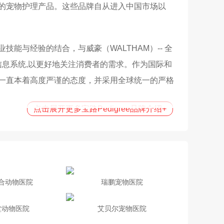
的宠物护理产品。这些品牌自从进入中国市场以
与经验的结合，与威豪（WALTHAM）-- 全
信息系统,以更好地关注消费者的需求。作为国际和
一直本着高度严谨的态度，并采用全球统一的严格
点击展开更多宝路Pedigree品牌介绍
+
人了解和树立科学饲喂宠物的知识和理念，帮助越
业的发展，为推动市场发展，提高行业水平做出了
合动物医院
瑞鹏宠物医院
堂动物医院
艾贝尔宠物医院